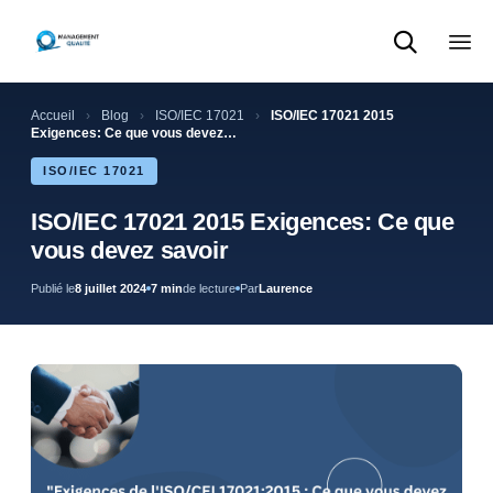

Sk
to
Accueil
›
Blog
›
ISO/IEC 17021
›
ISO/IEC 17021 2015
con
Exigences: Ce que vous devez…
ISO/IEC 17021
ISO/IEC 17021 2015 Exigences: Ce que
vous devez savoir
Publié le
8 juillet 2024
7 min
de lecture
Par
Laurence