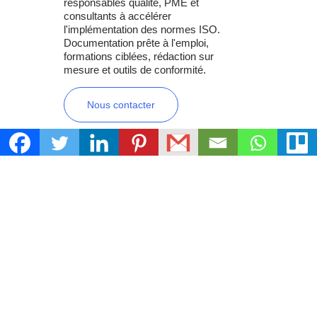
responsables qualité, PME et
consultants à accélérer
l'implémentation des normes ISO.
Documentation prête à l'emploi,
formations ciblées, rédaction sur
mesure et outils de conformité.
Nous contacter
Documentation
Mon compte
Veille
Conditions
Réglementaire
d’utilisation
Consultation
Politique de
Remote
confidentialité
SMQ Express
Politique de
remboursement