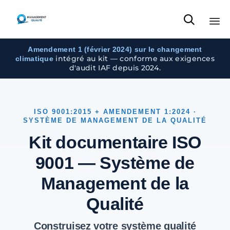

Sk
Amendement 1 (février 2024) sur le changement
to
intégré au kit — conforme aux exigences
climatique
d'audit IAF depuis 2024.
con
ISO 9001:2015 + AMENDEMENT 1:2024 ·
SYSTÈME DE MANAGEMENT DE LA QUALITÉ
Kit documentaire ISO
9001 — Système de
Management de la
Qualité
Construisez votre système qualité