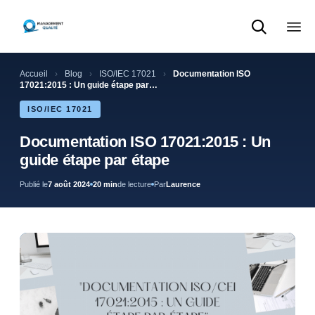

Sk
to
Accueil
›
Blog
›
ISO/IEC 17021
›
Documentation ISO
con
17021:2015 : Un guide étape par…
ISO/IEC 17021
Documentation ISO 17021:2015 : Un
guide étape par étape
Publié le
7 août 2024
20 min
de lecture
Par
Laurence