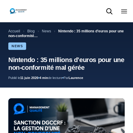

Sk
to
Accueil
›
Blog
›
News
›
Nintendo : 35 millions d’euros pour une
con
non-conformité…
NEWS
Nintendo : 35 millions d’euros pour une
non-conformité mal gérée
Publié le
11 juin 2026
4 min
de lecture
Par
Laurence