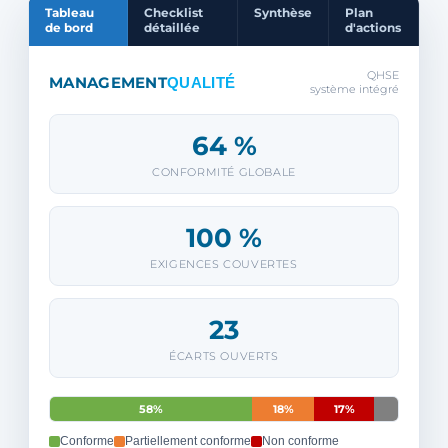
Tableau
Checklist
Synthèse
Plan
de bord
détaillée
d'actions
QHSE
MANAGEMENT
QUALITÉ
système intégré
64 %
CONFORMITÉ GLOBALE
100 %
EXIGENCES COUVERTES
23
ÉCARTS OUVERTS
58%
18%
17%
Conforme
Partiellement conforme
Non conforme