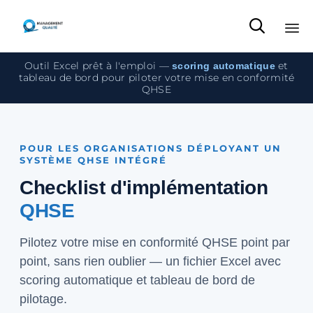

Sk
Outil Excel prêt à l'emploi —
et
scoring automatique
to
tableau de bord pour piloter votre mise en conformité
QHSE
co
POUR LES ORGANISATIONS DÉPLOYANT UN
SYSTÈME QHSE INTÉGRÉ
Checklist d'implémentation
QHSE
Pilotez votre mise en conformité QHSE point par
point, sans rien oublier — un fichier Excel avec
scoring automatique et tableau de bord de
pilotage.