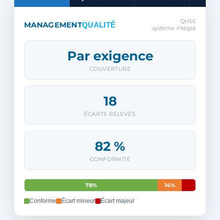
QHSE
MANAGEMENT
QUALITÉ
système intégré
Par exigence
COUVERTURE
18
ÉCARTS RELEVÉS
82 %
CONFORMITÉ
78%
14%
Conforme
Écart mineur
Écart majeur