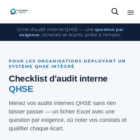

Sk
Grille d'audit interne QHSE — une
question par
to
, constats et écarts, prête à l'emploi
exigence
co
POUR LES ORGANISATIONS DÉPLOYANT UN
SYSTÈME QHSE INTÉGRÉ
Checklist d'audit interne
QHSE
Menez vos audits internes QHSE sans rien
laisser passer — un fichier Excel avec une
question par exigence, où noter vos constats et
qualifier chaque écart.