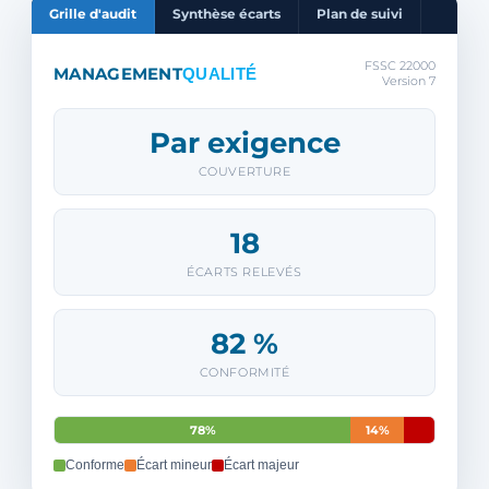
Grille d'audit
Synthèse écarts
Plan de suivi
FSSC 22000
MANAGEMENT
QUALITÉ
Version 7
Par exigence
COUVERTURE
18
ÉCARTS RELEVÉS
82 %
CONFORMITÉ
78%
14%
Conforme
Écart mineur
Écart majeur