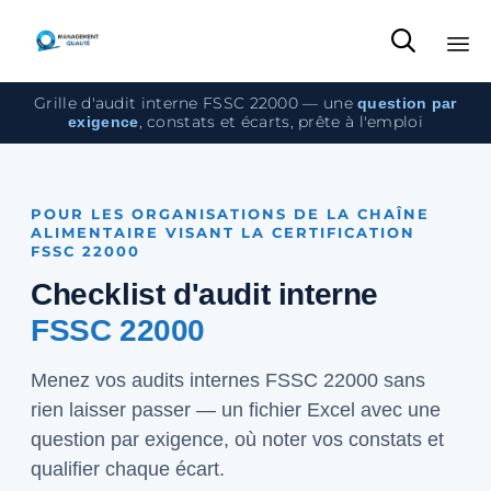

Sk
Grille d'audit interne FSSC 22000 — une
question par
to
, constats et écarts, prête à l'emploi
exigence
co
POUR LES ORGANISATIONS DE LA CHAÎNE
ALIMENTAIRE VISANT LA CERTIFICATION
FSSC 22000
Checklist d'audit interne
FSSC 22000
Menez vos audits internes FSSC 22000 sans
rien laisser passer — un fichier Excel avec une
question par exigence, où noter vos constats et
qualifier chaque écart.