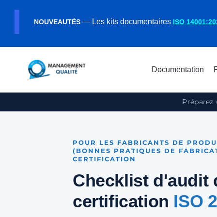
— Les kits documentaires
NOUVEAUTÉS
ISO 14001:20
Documentation
Préparez 
POUR LES FABRICANTS DE PRODU
(BONNES PRATIQUES DE FABRICA
CERTIFICATION
Checklist d'audit 
certification
ISO 