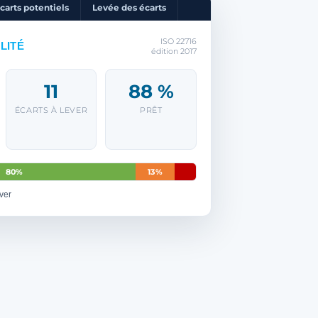
carts potentiels
Levée des écarts
ISO 22716
LITÉ
édition 2017
11
88 %
ÉCARTS À LEVER
PRÊT
80%
13%
ever