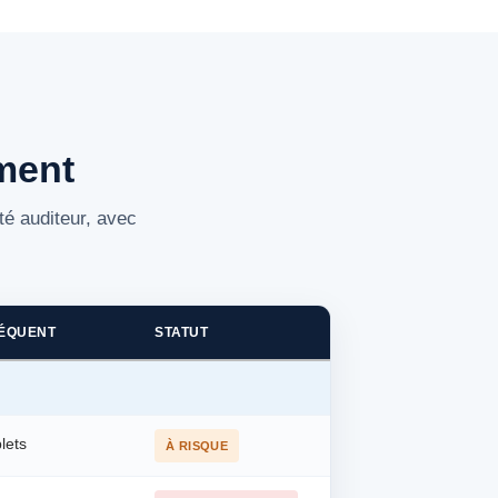
ment
té auditeur, avec
RÉQUENT
STATUT
lets
À RISQUE