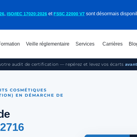
,
et
sont désormais disponi
26
ISO/IEC 17020:2026
FSSC 22000 V7
Formation
Veille réglementaire
Services
Carrières
Blo
votre audit de certification — repérez et levez vos écarts
avant
ITS COSMÉTIQUES
TION) EN DÉMARCHE DE
de
22716