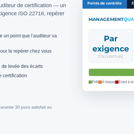
Points de contrôle
É
uditeur de certification — un
exigence ISO 22716, repérer
MANAGEMENT
QUA
un point que l'auditeur va
Par
exigence
pour le repérer chez vous
COUVERTURE
i de levée des écarts
certification
Prêt
À risque
Écart à l
antie 30 jours satisfait ou