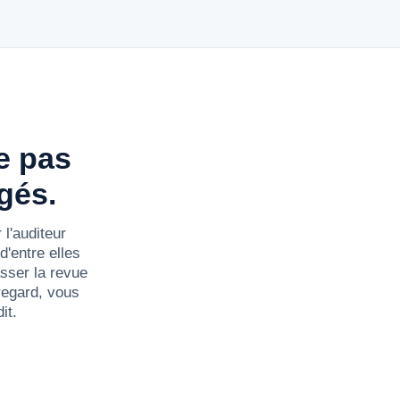
e pas
gés.
 l'auditeur
d'entre elles
asser la revue
regard, vous
it.