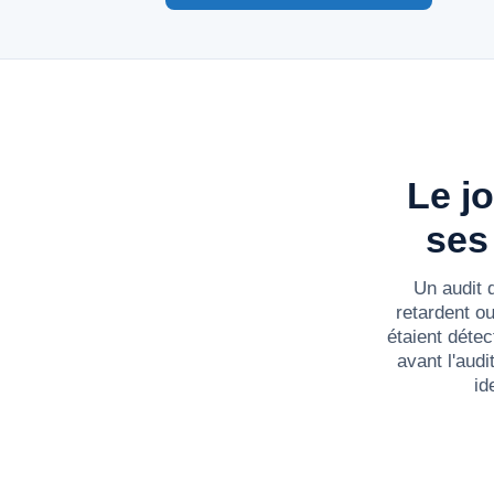
Le j
ses
Un audit d
retardent ou
étaient détec
avant l'aud
id