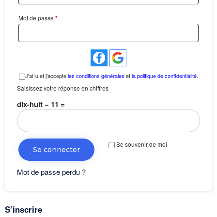
Mot de passe
*
J'ai lu et j'accepte
les conditions générales
et
la politique de confidentialité
.
Saisissez votre réponse en chiffres
dix-huit − 11 =
Se souvenir de moi
Se connecter
Mot de passe perdu ?
S’inscrire