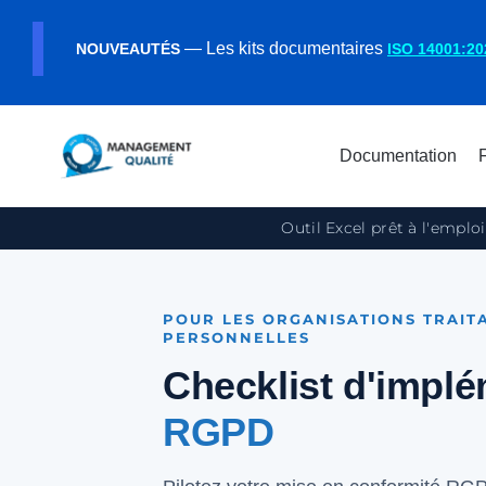
— Les kits documentaires
NOUVEAUTÉS
ISO 14001:20
Documentation
Outil Excel prêt à l'empl
POUR LES ORGANISATIONS TRAIT
PERSONNELLES
Checklist d'impl
RGPD