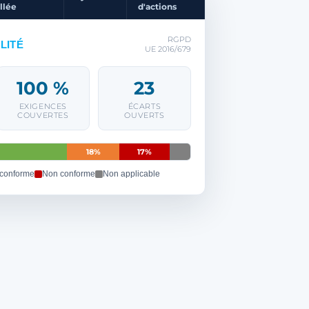
llée
d'actions
RGPD
LITÉ
UE 2016/679
100 %
23
EXIGENCES
ÉCARTS
COUVERTES
OUVERTS
18%
17%
 conforme
Non conforme
Non applicable