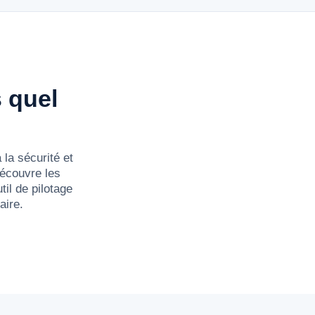
s quel
la sécurité et
découvre les
il de pilotage
aire.