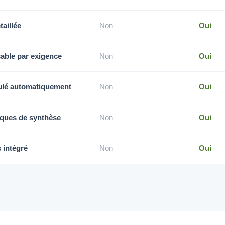
taillée
Non
Oui
sable par exigence
Non
Oui
culé automatiquement
Non
Oui
iques de synthèse
Non
Oui
 intégré
Non
Oui