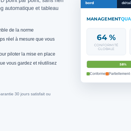
 point par point, sans rien
bord
détai
ng automatique et tableau
MANAGEMENT
QUA
mble de la norme
64 %
mps réel à mesure que vous
CONFORMITÉ
GLOBALE
our piloter la mise en place
ue vous gardez et réutilisez
58%
Conforme
Partiellement
antie 30 jours satisfait ou