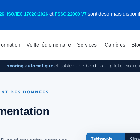
,
et
sont désormais disponi
26
ISO/IEC 17020:2026
FSSC 22000 V7
Formation
Veille réglementaire
Services
Carrières
Blo
oi —
et tableau de bord pour piloter votr
scoring automatique
ANT DES DONNÉES
émentation
Tableau de
Chec