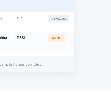
ns
DPO
À ÉVALUER
océdure
RSSI
PARTIEL
ans le fichier complet.