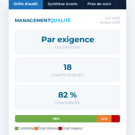
Grille d'audit
Synthèse écarts
Plan de suivi
ISO 14001
MANAGEMENT
QUALITÉ
version 2026
Par exigence
COUVERTURE
18
ÉCARTS RELEVÉS
82 %
CONFORMITÉ
78%
14%
Conforme
Écart mineur
Écart majeur