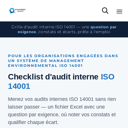

Sk
Grille d'audit interne ISO 14001 — une
question par
to
, constats et écarts, prête à l'emploi
exigence
co
POUR LES ORGANISATIONS ENGAGÉES DANS
UN SYSTÈME DE MANAGEMENT
ENVIRONNEMENTAL ISO 14001
Checklist d'audit interne
ISO
14001
Menez vos audits internes ISO 14001 sans rien
laisser passer — un fichier Excel avec une
question par exigence, où noter vos constats et
qualifier chaque écart.