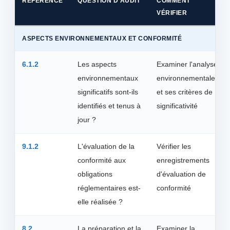
RÉFÉRENCE
QUESTION D'AUDIT
COMMENT
VÉRIFIER
ASPECTS ENVIRONNEMENTAUX ET CONFORMITÉ
6.1.2
Les aspects
Examiner l'analyse
environnementaux
environnementale
significatifs sont-ils
et ses critères de
identifiés et tenus à
significativité
jour ?
9.1.2
L'évaluation de la
Vérifier les
conformité aux
enregistrements
obligations
d'évaluation de
réglementaires est-
conformité
elle réalisée ?
8.2
La préparation et la
Examiner la