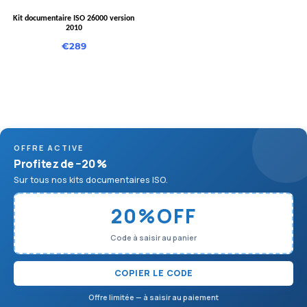
Kit documentaire ISO 26000 version
2010
€
289
OFFRE ACTIVE
Profitez de −20 %
Sur tous nos kits documentaires ISO.
20%OFF
Code à saisir au panier
COPIER LE CODE
Offre limitée — à saisir au paiement